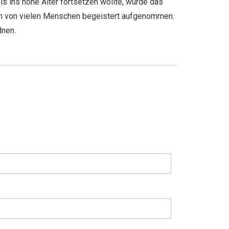
s ins hohe Alter fortsetzen wollte, wurde das
en von vielen Menschen begeistert aufgenommen.
dnen.