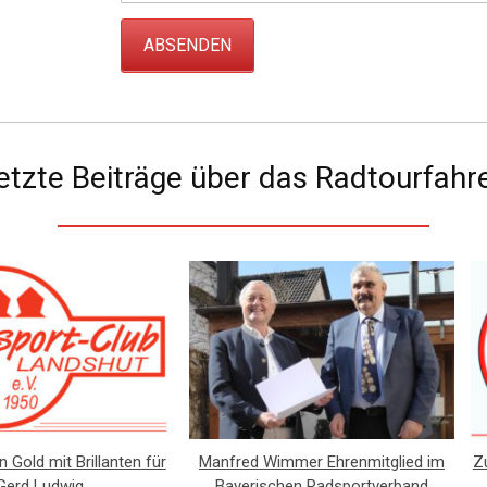
ABSENDEN
etzte Beiträge über das Radtourfahr
n Gold mit Brillanten für
Manfred Wimmer Ehrenmitglied im
Z
Gerd Ludwig
Bayerischen Radsportverband